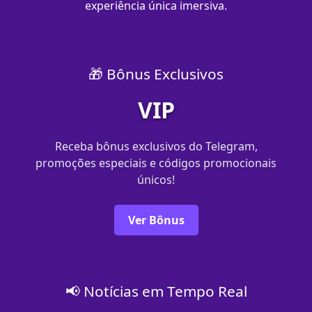
experiência única imersiva.
🎁 Bônus Exclusivos
VIP
Receba bônus exclusivos do Telegram,
promoções especiais e códigos promocionais
únicos!
Ver Bônus
📢 Notícias em Tempo Real