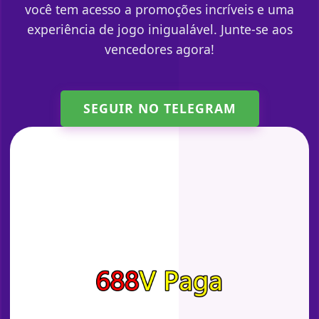
você tem acesso a promoções incríveis e uma
experiência de jogo inigualável. Junte-se aos
vencedores agora!
SEGUIR NO TELEGRAM