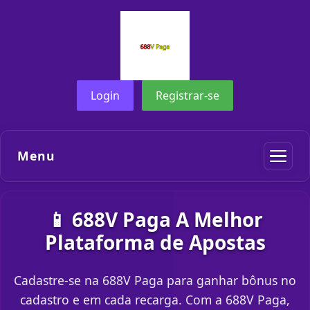
Login
Registrar-se
Menu
📱 688V Paga A Melhor
Plataforma de Apostas
Cadastre-se na 688V Paga para ganhar bônus no
cadastro e em cada recarga. Com a 688V Paga,