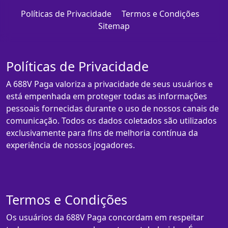
Políticas de Privacidade
Termos e Condições
Sitemap
Políticas de Privacidade
A 688V Paga valoriza a privacidade de seus usuários e
está empenhada em proteger todas as informações
pessoais fornecidas durante o uso de nossos canais de
comunicação. Todos os dados coletados são utilizados
exclusivamente para fins de melhoria contínua da
experiência de nossos jogadores.
Termos e Condições
Os usuários da 688V Paga concordam em respeitar