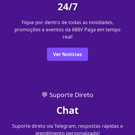
24/7
Fique por dentro de todas as novidades,
promoções e eventos da 688V Paga em tempo
real!
Ver Notícias
💬 Suporte Direto
Chat
Suporte direto via Telegram, respostas rápidas e
atendimento personalizado!