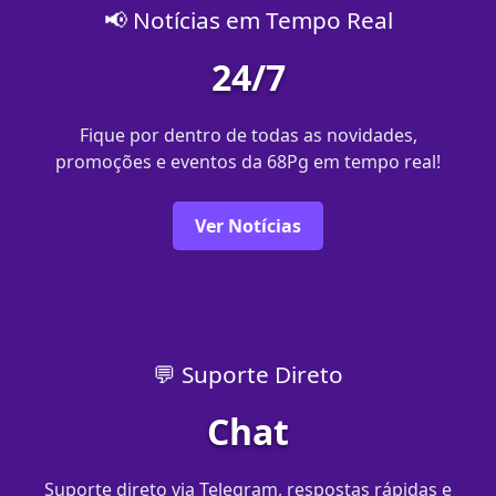
📢 Notícias em Tempo Real
24/7
Fique por dentro de todas as novidades,
promoções e eventos da 68Pg em tempo real!
Ver Notícias
💬 Suporte Direto
Chat
Suporte direto via Telegram, respostas rápidas e