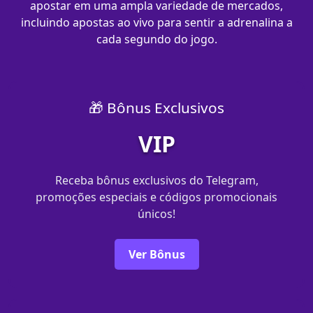
apostar em uma ampla variedade de mercados,
incluindo apostas ao vivo para sentir a adrenalina a
cada segundo do jogo.
🎁 Bônus Exclusivos
VIP
Receba bônus exclusivos do Telegram,
promoções especiais e códigos promocionais
únicos!
Ver Bônus