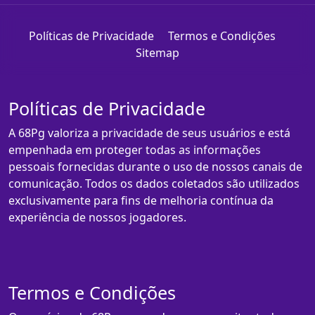
Políticas de Privacidade
Termos e Condições
Sitemap
Políticas de Privacidade
A 68Pg valoriza a privacidade de seus usuários e está
empenhada em proteger todas as informações
pessoais fornecidas durante o uso de nossos canais de
comunicação. Todos os dados coletados são utilizados
exclusivamente para fins de melhoria contínua da
experiência de nossos jogadores.
Termos e Condições