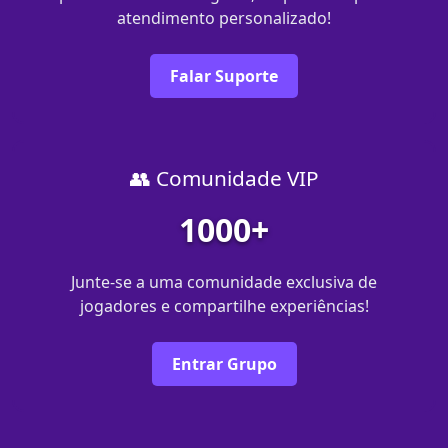
atendimento personalizado!
Falar Suporte
👥 Comunidade VIP
1000+
Junte-se a uma comunidade exclusiva de
jogadores e compartilhe experiências!
Entrar Grupo