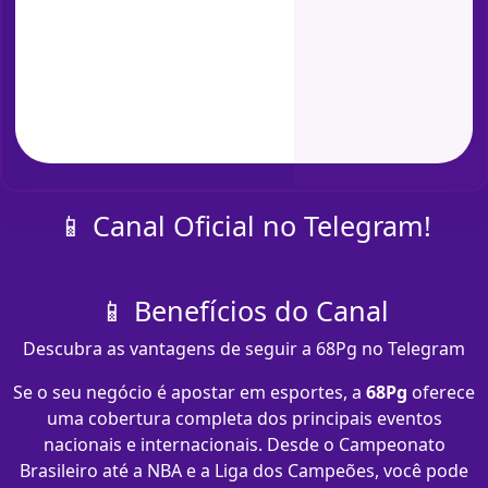
📱 Canal Oficial no Telegram!
📱 Benefícios do Canal
Descubra as vantagens de seguir a 68Pg no Telegram
Se o seu negócio é apostar em esportes, a
68Pg
oferece
uma cobertura completa dos principais eventos
nacionais e internacionais. Desde o Campeonato
Brasileiro até a NBA e a Liga dos Campeões, você pode