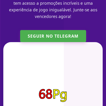
tem acesso a promoções incríveis e uma
experiência de jogo inigualável. Junte-se aos
vencedores agora!
SEGUIR NO TELEGRAM