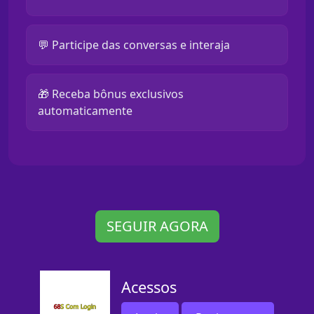
💬 Participe das conversas e interaja
🎁 Receba bônus exclusivos
automaticamente
SEGUIR AGORA
Acessos