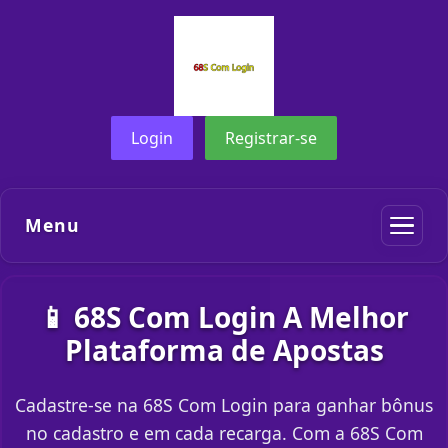
Login
Registrar-se
Menu
📱 68S Com Login A Melhor
Plataforma de Apostas
Cadastre-se na 68S Com Login para ganhar bônus
no cadastro e em cada recarga. Com a 68S Com