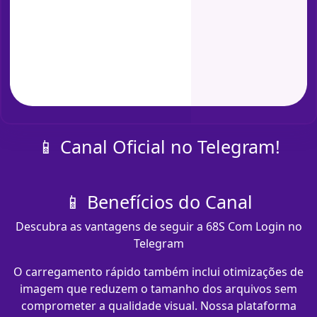
📱 Canal Oficial no Telegram!
📱 Benefícios do Canal
Descubra as vantagens de seguir a 68S Com Login no
Telegram
O carregamento rápido também inclui otimizações de
imagem que reduzem o tamanho dos arquivos sem
comprometer a qualidade visual. Nossa plataforma