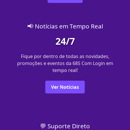
📢 Notícias em Tempo Real
24/7
Fique por dentro de todas as novidades,
promoções e eventos da 68S Com Login em
tempo real!
Ver Notícias
💬 Suporte Direto