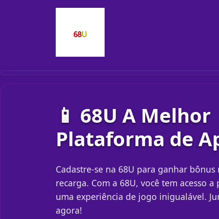
📱 68U A Melhor
Plataforma de A
Cadastre-se na 68U para ganhar bônus 
recarga. Com a 68U, você tem acesso a 
uma experiência de jogo inigualável. J
agora!