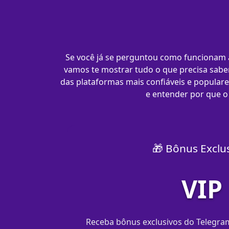
Se você já se perguntou como funcionam as
vamos te mostrar tudo o que precisa saber
das plataformas mais confiáveis e populare
e entender por que 
🎁 Bônus Exclu
VIP
Receba bônus exclusivos do Telegra