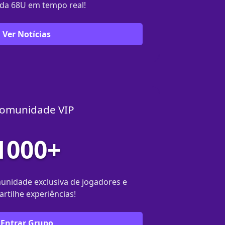
 da 68U em tempo real!
Ver Notícias
Comunidade VIP
1000+
unidade exclusiva de jogadores e
rtilhe experiências!
Entrar Grupo