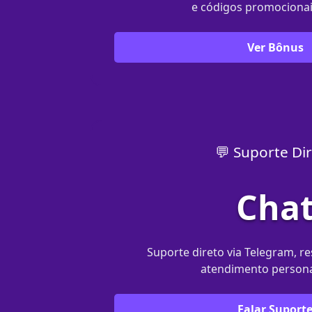
e códigos promocionai
Ver Bônus
💬 Suporte Di
Cha
Suporte direto via Telegram, r
atendimento persona
Falar Suport