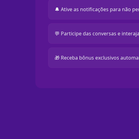
🔔 Ative as notificações para não p
💬 Participe das conversas e interaj
🎁 Receba bônus exclusivos autom