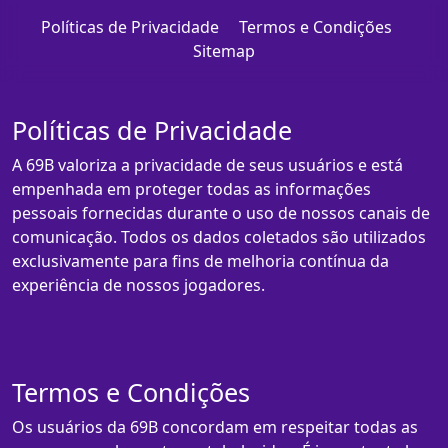
Políticas de Privacidade
Termos e Condições
Sitemap
Políticas de Privacidade
A 69B valoriza a privacidade de seus usuários e está
empenhada em proteger todas as informações
pessoais fornecidas durante o uso de nossos canais de
comunicação. Todos os dados coletados são utilizados
exclusivamente para fins de melhoria contínua da
experiência de nossos jogadores.
Termos e Condições
Os usuários da 69B concordam em respeitar todas as