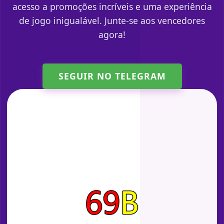
acesso a promoções incríveis e uma experiência
de jogo inigualável. Junte-se aos vencedores
agora!
SEGUIR NO TELEGRAM