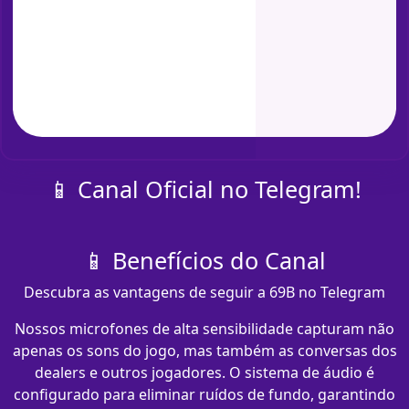
📱 Canal Oficial no Telegram!
📱 Benefícios do Canal
Descubra as vantagens de seguir a 69B no Telegram
Nossos microfones de alta sensibilidade capturam não
apenas os sons do jogo, mas também as conversas dos
dealers e outros jogadores. O sistema de áudio é
configurado para eliminar ruídos de fundo, garantindo