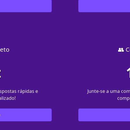
reto
👥 
t
espostas rápidas e
Junte-se a uma com
lizado!
compa
e