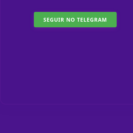
SEGUIR NO TELEGRAM