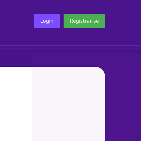
Login
Registrar-se