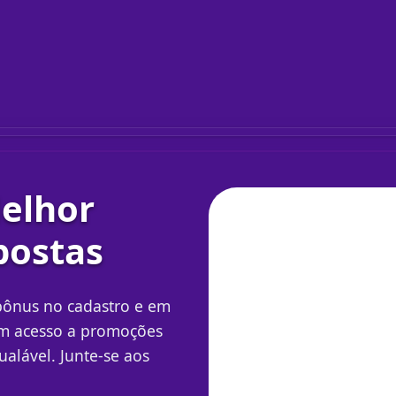
elhor
postas
bônus no cadastro e em
em acesso a promoções
ualável. Junte-se aos