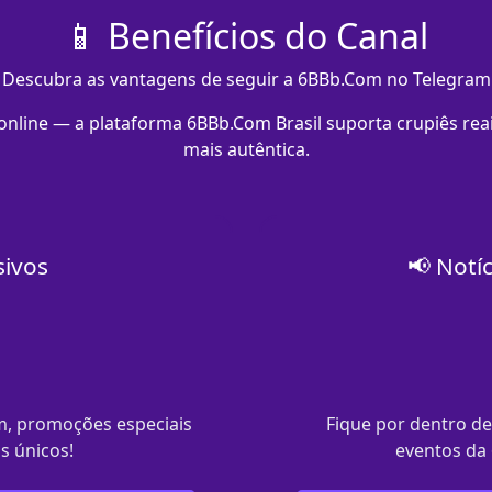
📱 Benefícios do Canal
Descubra as vantagens de seguir a 6BBb.Com no Telegram
nline — a plataforma 6BBb.Com Brasil suporta crupiês reai
mais autêntica.
sivos
📢 Notí
m, promoções especiais
Fique por dentro d
s únicos!
eventos da