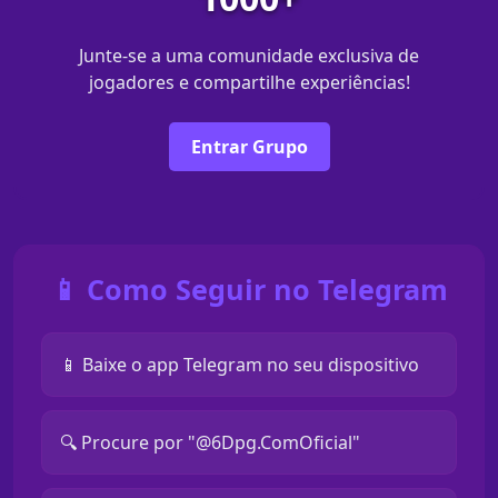
Junte-se a uma comunidade exclusiva de
jogadores e compartilhe experiências!
Entrar Grupo
📱 Como Seguir no Telegram
📱 Baixe o app Telegram no seu dispositivo
🔍 Procure por "@6Dpg.ComOficial"