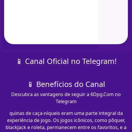
📱 Canal Oficial no Telegram!
📱 Benefícios do Canal
Descubra as vantagens de seguir a 6Dpg.Com no
Telegram
quinas de caça-níqueis eram uma parte integral da
experiência de jogo. Os jogos icônicos, como pôquer,
blackjack e roleta, permanecem entre os favoritos, e a