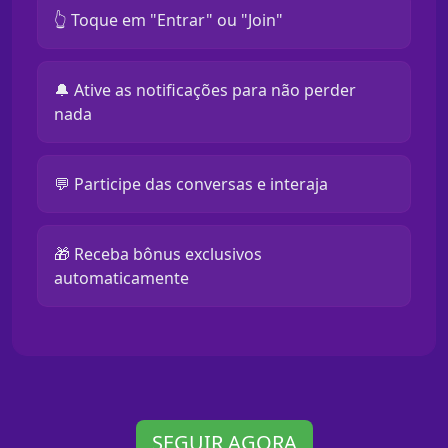
👆 Toque em "Entrar" ou "Join"
🔔 Ative as notificações para não perder
nada
💬 Participe das conversas e interaja
🎁 Receba bônus exclusivos
automaticamente
SEGUIR AGORA