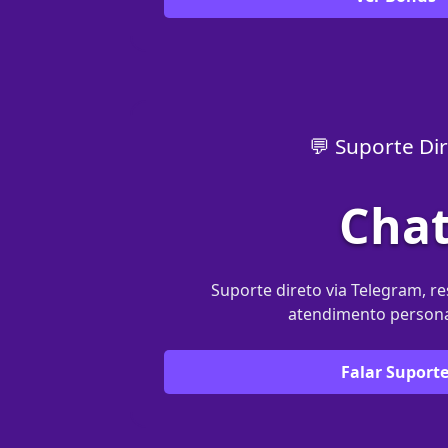
💬 Suporte Di
Cha
Suporte direto via Telegram, r
atendimento persona
Falar Suport