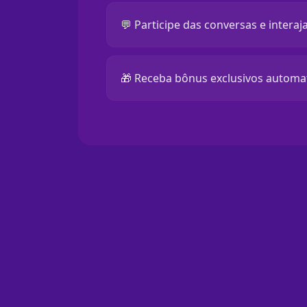
💬 Participe das conversas e interaj
🎁 Receba bônus exclusivos autom