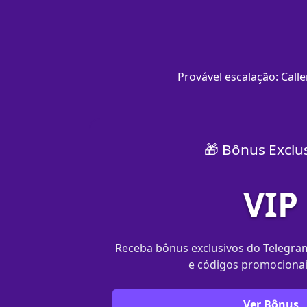
Provável escalação: Callen
🎁 Bônus Exclu
VIP
Receba bônus exclusivos do Telegra
e códigos promocionai
Ver Bônus