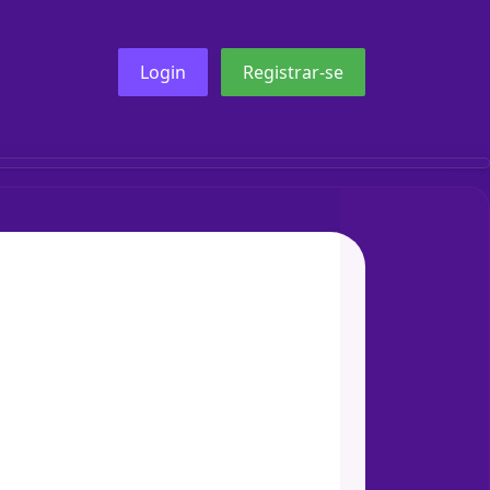
Login
Registrar-se