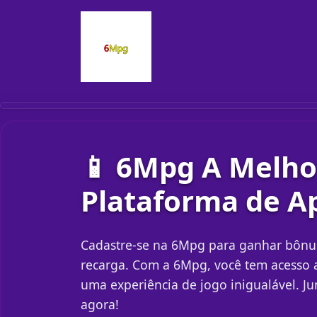
📱 6Mpg A Melho
Plataforma de A
Cadastre-se na 6Mpg para ganhar bônu
recarga. Com a 6Mpg, você tem acesso a
uma experiência de jogo inigualável. J
agora!