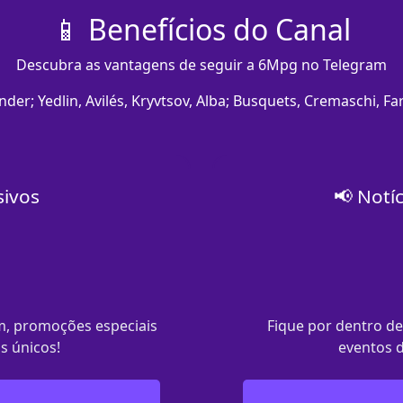
📱 Benefícios do Canal
Descubra as vantagens de seguir a 6Mpg no Telegram
der; Yedlin, Avilés, Kryvtsov, Alba; Busquets, Cremaschi, Far
sivos
📢 Notí
m, promoções especiais
Fique por dentro d
s únicos!
eventos 