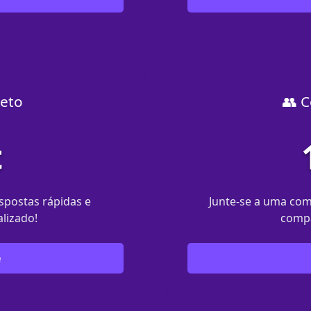
reto
👥 
t
espostas rápidas e
Junte-se a uma com
lizado!
compa
e