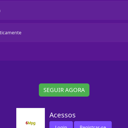
a
aticamente
SEGUIR AGORA
Acessos
Login
Registrar-se