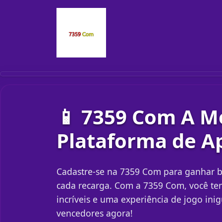
📱 7359 Com A M
Plataforma de A
Cadastre-se na 7359 Com para ganhar 
cada recarga. Com a 7359 Com, você t
incríveis e uma experiência de jogo inig
vencedores agora!