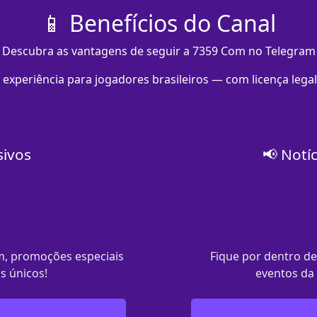
📱 Benefícios do Canal
Descubra as vantagens de seguir a 7359 Com no Telegram
xperiência para jogadores brasileiros — com licença legal 
sivos
📢 Notí
m, promoções especiais
Fique por dentro d
s únicos!
eventos da