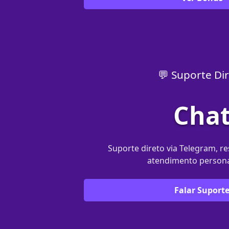
💬 Suporte Di
Cha
Suporte direto via Telegram, r
atendimento persona
Falar Suport