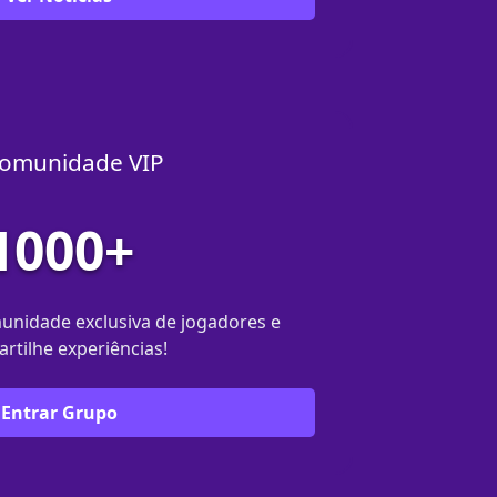
Comunidade VIP
1000+
unidade exclusiva de jogadores e
rtilhe experiências!
Entrar Grupo