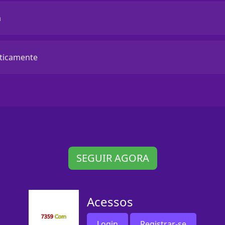
a
aticamente
SEGUIR AGORA
Acessos
Login
Registrar-se