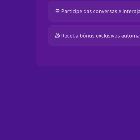
💬 Participe das conversas e interaj
🎁 Receba bônus exclusivos autom