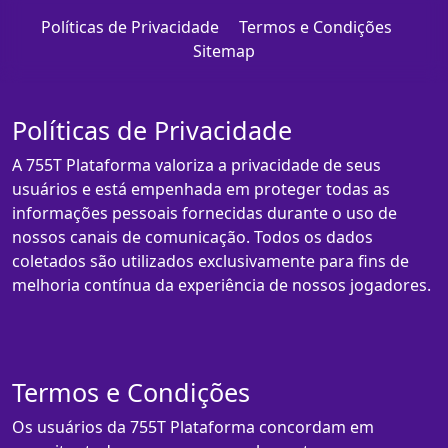
Políticas de Privacidade
Termos e Condições
Sitemap
Políticas de Privacidade
A 755T Plataforma valoriza a privacidade de seus
usuários e está empenhada em proteger todas as
informações pessoais fornecidas durante o uso de
nossos canais de comunicação. Todos os dados
coletados são utilizados exclusivamente para fins de
melhoria contínua da experiência de nossos jogadores.
Termos e Condições
Os usuários da 755T Plataforma concordam em