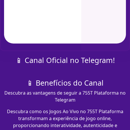
📱 Canal Oficial no Telegram!
📱 Benefícios do Canal
Descubra as vantagens de seguir a 755T Plataforma no
Telegram
Descubra como os Jogos Ao Vivo no 755T Plataforma
transformam a experiência de jogo online,
proporcionando interatividade, autenticidade e