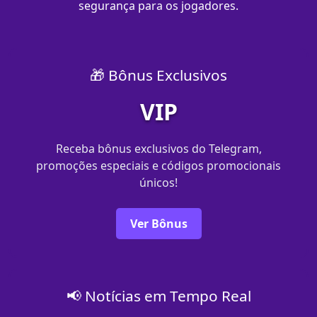
segurança para os jogadores.
🎁 Bônus Exclusivos
VIP
Receba bônus exclusivos do Telegram,
promoções especiais e códigos promocionais
únicos!
Ver Bônus
📢 Notícias em Tempo Real