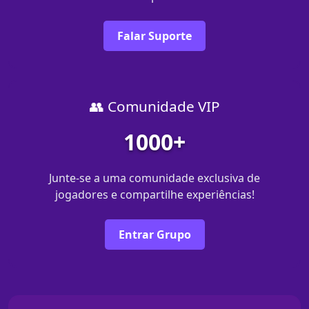
Falar Suporte
👥 Comunidade VIP
1000+
Junte-se a uma comunidade exclusiva de
jogadores e compartilhe experiências!
Entrar Grupo