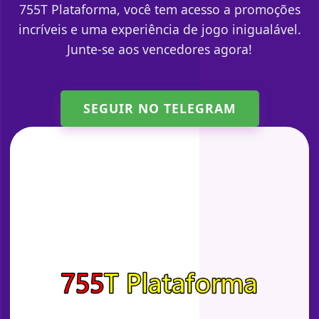
755T Plataforma, você tem acesso a promoções
incríveis e uma experiência de jogo inigualável.
Junte-se aos vencedores agora!
SEGUIR NO TELEGRAM