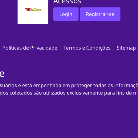
Acessos
Login
Registrar-se
Políticas de Privacidade
Termos e Condições
Sitemap
de
 usuários e está empenhada em proteger todas as informaçõ
os coletados são utilizados exclusivamente para fins de m