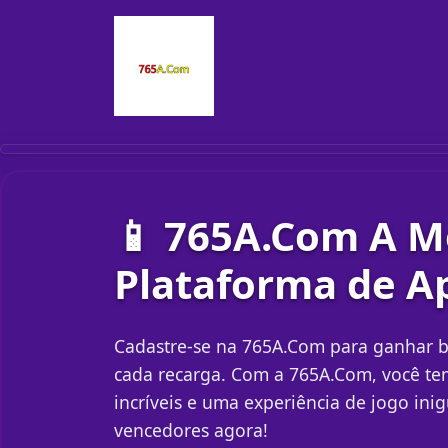
📱 765A.Com A M
Plataforma de A
Cadastre-se na 765A.Com para ganhar 
cada recarga. Com a 765A.Com, você t
incríveis e uma experiência de jogo inig
vencedores agora!