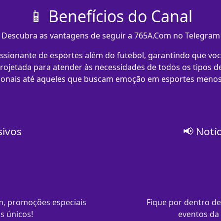
📱 Benefícios do Canal
Descubra as vantagens de seguir a 765A.Com no Telegram
sionante de esportes além do futebol, garantindo que vo
projetada para atender às necessidades de todos os tipos 
cionais até aqueles que buscam emoção em esportes menos
sivos
📢 Notí
m, promoções especiais
Fique por dentro d
s únicos!
eventos da