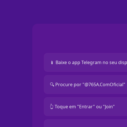
📱 Baixe o app Telegram no seu disp
🔍 Procure por "@765A.ComOficial"
👆 Toque em "Entrar" ou "Join"