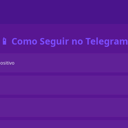
📱 Como Seguir no Telegram
ositivo