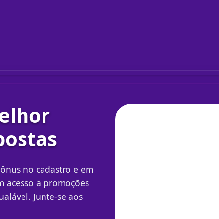
elhor
postas
bônus no cadastro e em
em acesso a promoções
ualável. Junte-se aos