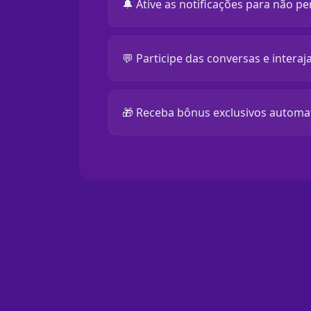
🔔 Ative as notificações para não p
💬 Participe das conversas e interaj
🎁 Receba bônus exclusivos autom