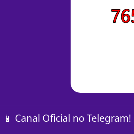
📱 Canal Oficial no Telegram!