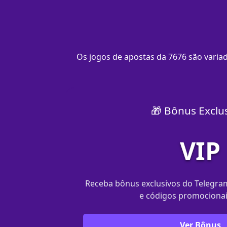
Os jogos de apostas da 7676 são varia
🎁 Bônus Exclu
VIP
Receba bônus exclusivos do Telegra
e códigos promocionai
Ver Bônus