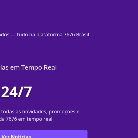
dos — tudo na plataforma 7676 Brasil .
cias em Tempo Real
24/7
e todas as novidades, promoções e
da 7676 em tempo real!
Ver Notícias