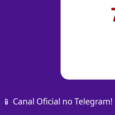
📱 Canal Oficial no Telegram!