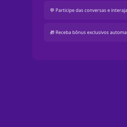
💬 Participe das conversas e interaj
🎁 Receba bônus exclusivos autom