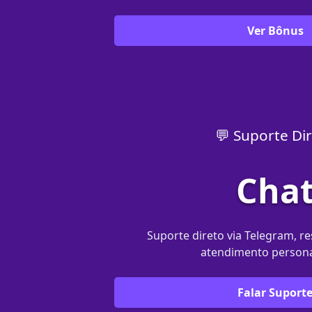
Ver Bônus
💬 Suporte Di
Cha
Suporte direto via Telegram, r
atendimento persona
Falar Suport