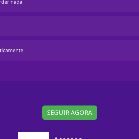
erder nada
a
aticamente
SEGUIR AGORA