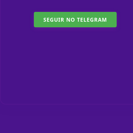
SEGUIR NO TELEGRAM