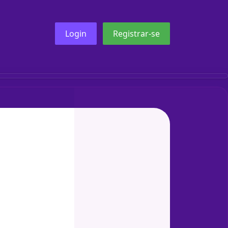
Login
Registrar-se