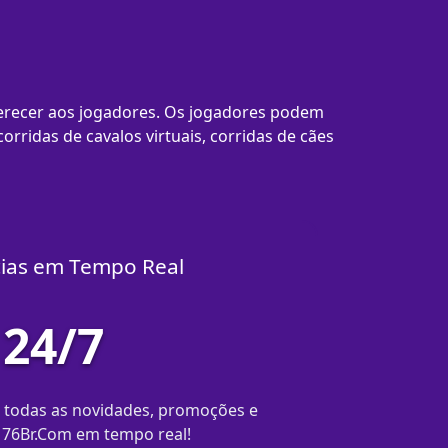
oferecer aos jogadores. Os jogadores podem
orridas de cavalos virtuais, corridas de cães
cias em Tempo Real
24/7
e todas as novidades, promoções e
 76Br.Com em tempo real!