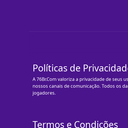
Políticas de Privacida
A 76Br.Com valoriza a privacidade de seus 
nossos canais de comunicação. Todos os dad
jogadores.
Termos e Condições