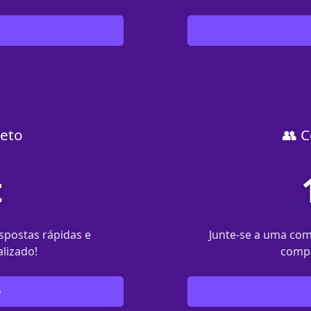
reto
👥 
t
espostas rápidas e
Junte-se a uma com
lizado!
compa
e