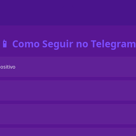
📱 Como Seguir no Telegram
ositivo