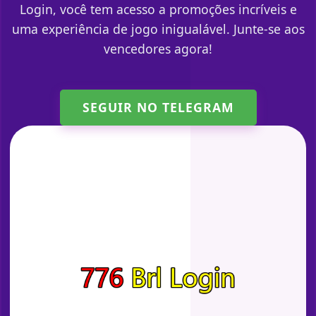
Login, você tem acesso a promoções incríveis e
uma experiência de jogo inigualável. Junte-se aos
vencedores agora!
SEGUIR NO TELEGRAM