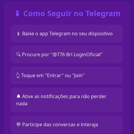
📱 Como Seguir no Telegram
📱 Baixe o app Telegram no seu dispositivo
🔍 Procure por "@776 Brl LoginOficial"
👆 Toque em "Entrar" ou "Join"
🔔 Ative as notificações para não perder
nada
💬 Participe das conversas e interaja