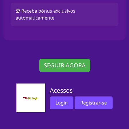
🎁 Receba bônus exclusivos
automaticamente
SEGUIR AGORA
Acessos
Login
Registrar-se