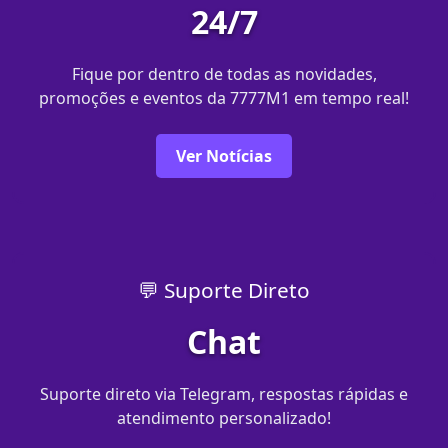
24/7
Fique por dentro de todas as novidades,
promoções e eventos da 7777M1 em tempo real!
Ver Notícias
💬 Suporte Direto
Chat
Suporte direto via Telegram, respostas rápidas e
atendimento personalizado!