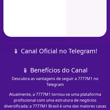
📱 Canal Oficial no Telegram!
📱 Benefícios do Canal
Descubra as vantagens de seguir a 7777M1 no
Telegram
Atualmente, a 7777M1 tornou-se uma plataforma
profissional com uma estrutura de negócios
diversificada; a 7777M1 Brasil é uma das maiores casas