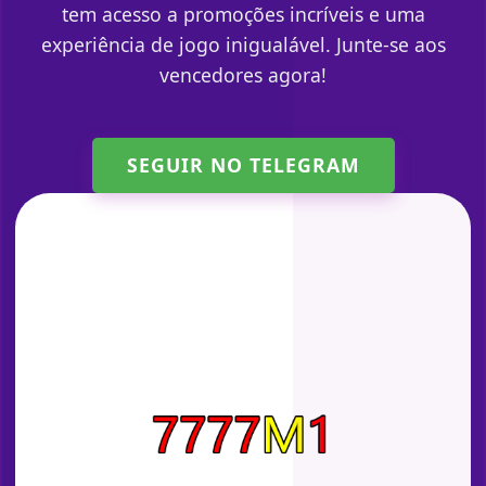
tem acesso a promoções incríveis e uma
experiência de jogo inigualável. Junte-se aos
vencedores agora!
SEGUIR NO TELEGRAM