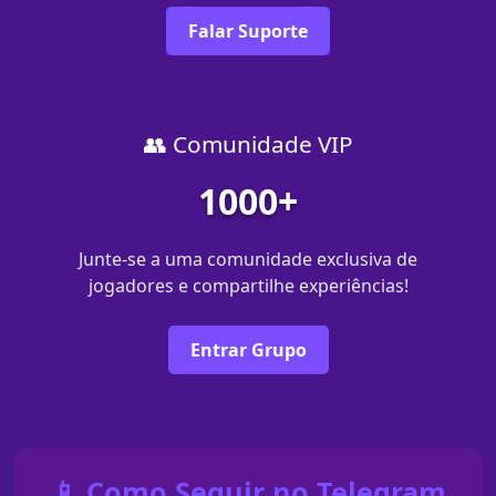
Falar Suporte
👥 Comunidade VIP
1000+
Junte-se a uma comunidade exclusiva de
jogadores e compartilhe experiências!
Entrar Grupo
📱 Como Seguir no Telegram