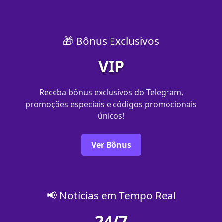
🎁 Bônus Exclusivos
VIP
Receba bônus exclusivos do Telegram,
promoções especiais e códigos promocionais
únicos!
Ver Bônus
📢 Notícias em Tempo Real
24/7