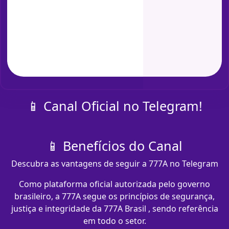
📱 Canal Oficial no Telegram!
📱 Benefícios do Canal
Descubra as vantagens de seguir a 777A no Telegram
Como plataforma oficial autorizada pelo governo
brasileiro, a 777A segue os princípios de segurança,
justiça e integridade da 777A Brasil , sendo referência
em todo o setor.