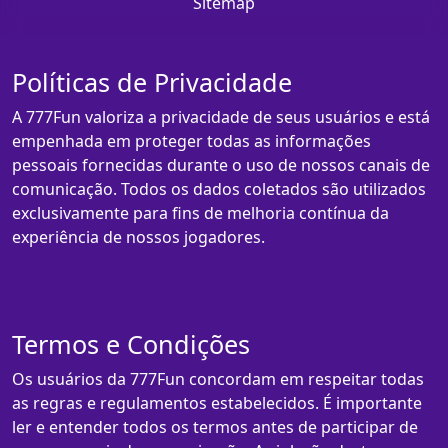
Sitemap
Políticas de Privacidade
A 777Fun valoriza a privacidade de seus usuários e está
empenhada em proteger todas as informações
pessoais fornecidas durante o uso de nossos canais de
comunicação. Todos os dados coletados são utilizados
exclusivamente para fins de melhoria contínua da
experiência de nossos jogadores.
Termos e Condições
Os usuários da 777Fun concordam em respeitar todas
as regras e regulamentos estabelecidos. É importante
ler e entender todos os termos antes de participar de