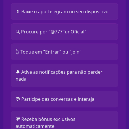
📱 Baixe o app Telegram no seu dispositivo
🔍 Procure por "@777FunOficial"
👆 Toque em "Entrar" ou "Join"
🔔 Ative as notificações para não perder
nada
💬 Participe das conversas e interaja
🎁 Receba bônus exclusivos
automaticamente