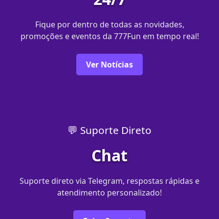
Fique por dentro de todas as novidades,
promoções e eventos da 777Fun em tempo real!
Ver Notícias
💬 Suporte Direto
Chat
Suporte direto via Telegram, respostas rápidas e
atendimento personalizado!