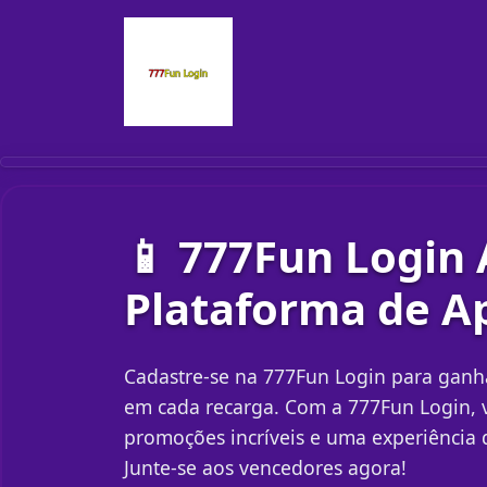
📱 777Fun Login
Plataforma de A
Cadastre-se na 777Fun Login para ganh
em cada recarga. Com a 777Fun Login, 
promoções incríveis e uma experiência d
Junte-se aos vencedores agora!