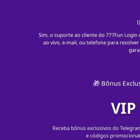
D
Sim, o suporte ao cliente do 777Fun Login 
ao vivo, e-mail, ou telefone para resolv
gara
🎁 Bônus Exclu
VIP
Receba bônus exclusivos do Telegra
e códigos promocionai