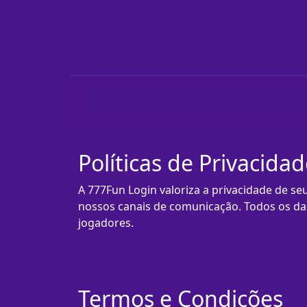
Políticas de Privacida
A 777Fun Login valoriza a privacidade de s
nossos canais de comunicação. Todos os dad
jogadores.
Termos e Condições