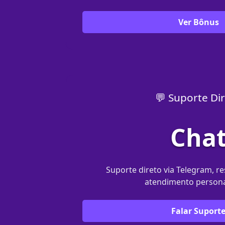
Ver Bônus
💬 Suporte Di
Cha
Suporte direto via Telegram, r
atendimento persona
Falar Suport