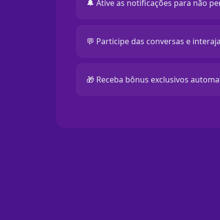
🔔 Ative as notificações para não p
💬 Participe das conversas e interaj
🎁 Receba bônus exclusivos autom