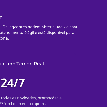
am
is. Os jogadores podem obter ajuda via chat
atendimento é ágil e está disponível para
ória.
cias em Tempo Real
24/7
e todas as novidades, promoções e
77Fun Login em tempo real!