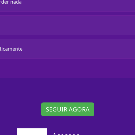
erder nada
a
aticamente
SEGUIR AGORA