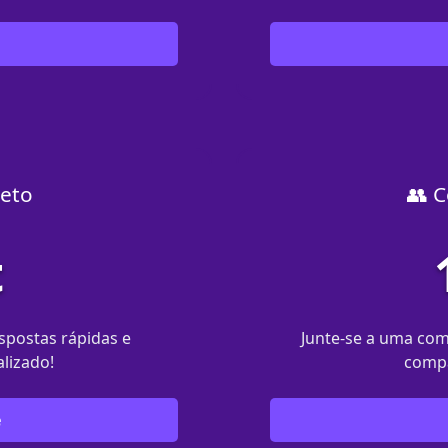
reto
👥 
t
espostas rápidas e
Junte-se a uma com
lizado!
compa
e