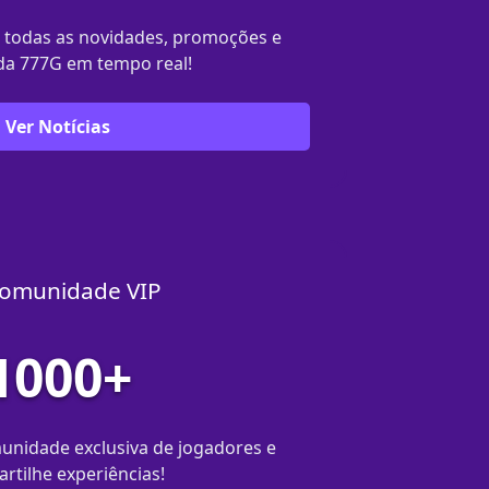
e todas as novidades, promoções e
da 777G em tempo real!
Ver Notícias
Comunidade VIP
1000+
unidade exclusiva de jogadores e
rtilhe experiências!