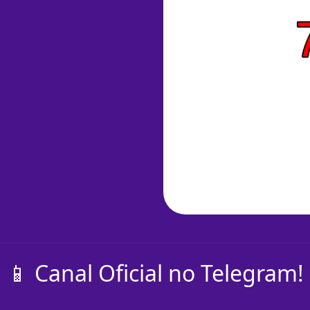
📱 Canal Oficial no Telegram!