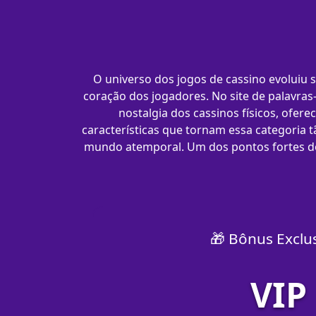
O universo dos jogos de cassino evoluiu 
coração dos jogadores. No site de palavra
nostalgia dos cassinos físicos, ofe
características que tornam essa categoria 
mundo atemporal. Um dos pontos fortes do 
🎁 Bônus Exclu
VIP