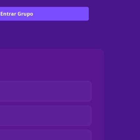
Entrar Grupo