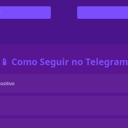
e
📱 Como Seguir no Telegram
ositivo