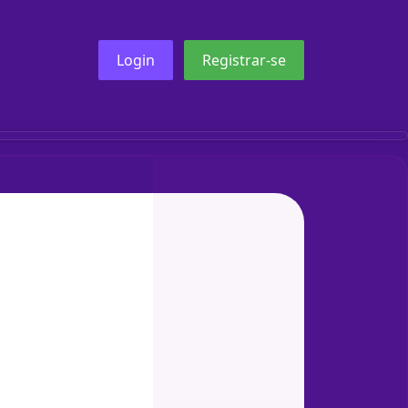
Login
Registrar-se