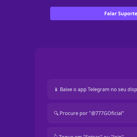
Falar Suport
📱 Baixe o app Telegram no seu disp
🔍 Procure por "@777GOficial"