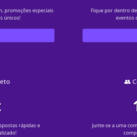
m, promoções especiais
Fique por dentro d
s únicos!
eventos 
reto
👥 
t
espostas rápidas e
Junte-se a uma com
lizado!
compa