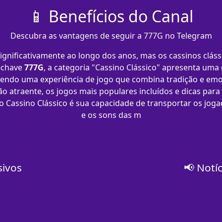
📱 Benefícios do Canal
Descubra as vantagens de seguir a 777G no Telegram
significativamente ao longo dos anos, mas os cassinos cláss
s-chave
777G
, a categoria "Cassino Clássico" apresenta um
recendo uma experiência de jogo que combina tradição e emo
tão atraente, os jogos mais populares incluídos e dicas pa
Cassino Clássico é sua capacidade de transportar os joga
e os sons das m
sivos
📢 Notí