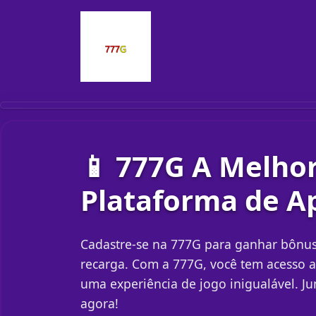
📱 777G A Melho
Plataforma de A
Cadastre-se na 777G para ganhar bônus
recarga. Com a 777G, você tem acesso a
uma experiência de jogo inigualável. J
agora!