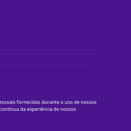
essoais fornecidas durante o uso de nossos
 contínua da experiência de nossos