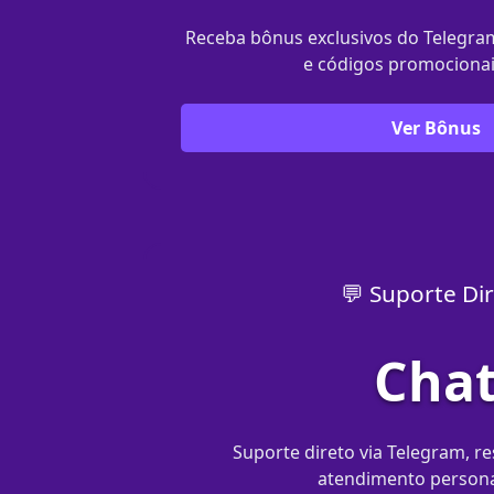
Receba bônus exclusivos do Telegra
e códigos promocionai
Ver Bônus
💬 Suporte Di
Cha
Suporte direto via Telegram, r
atendimento persona