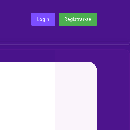
Login
Registrar-se