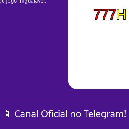
e jogo inigualável.
📱 Canal Oficial no Telegram!