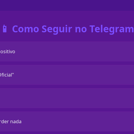
📱 Como Seguir no Telegram
ositivo
icial"
erder nada