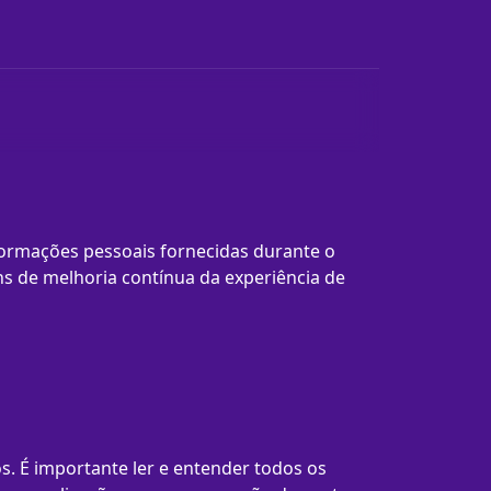
formações pessoais fornecidas durante o
ns de melhoria contínua da experiência de
. É importante ler e entender todos os