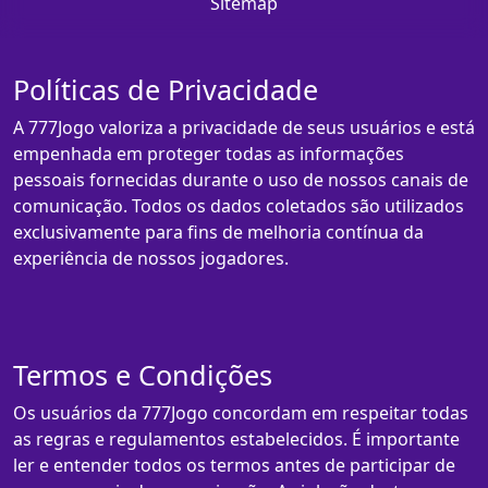
Sitemap
Políticas de Privacidade
A 777Jogo valoriza a privacidade de seus usuários e está
empenhada em proteger todas as informações
pessoais fornecidas durante o uso de nossos canais de
comunicação. Todos os dados coletados são utilizados
exclusivamente para fins de melhoria contínua da
experiência de nossos jogadores.
Termos e Condições
Os usuários da 777Jogo concordam em respeitar todas
as regras e regulamentos estabelecidos. É importante
ler e entender todos os termos antes de participar de