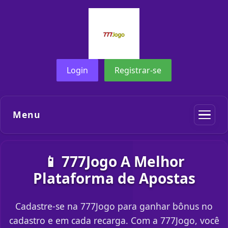
Login
Registrar-se
Menu
📱 777Jogo A Melhor
Plataforma de Apostas
Cadastre-se na 777Jogo para ganhar bônus no
cadastro e em cada recarga. Com a 777Jogo, você