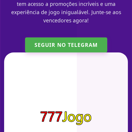
tem acesso a promoções incríveis e uma
experiência de jogo inigualável. Junte-se aos
vencedores agora!
SEGUIR NO TELEGRAM