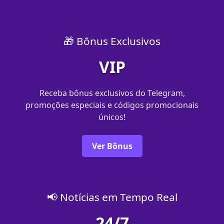
🎁 Bônus Exclusivos
VIP
Receba bônus exclusivos do Telegram,
promoções especiais e códigos promocionais
únicos!
Ver Bônus
📢 Notícias em Tempo Real
24/7