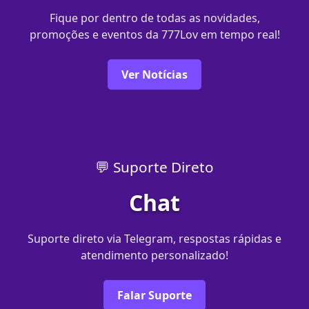
Fique por dentro de todas as novidades,
promoções e eventos da 777Lov em tempo real!
Ver Notícias
💬 Suporte Direto
Chat
Suporte direto via Telegram, respostas rápidas e
atendimento personalizado!
Falar Suporte