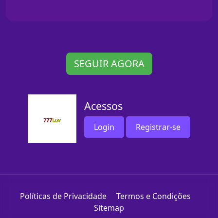
SEGUIR AGORA
Acessos
Login
Registrar-se
Políticas de Privacidade
Termos e Condições
Sitemap