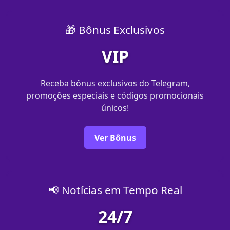
🎁 Bônus Exclusivos
VIP
Receba bônus exclusivos do Telegram,
promoções especiais e códigos promocionais
únicos!
Ver Bônus
📢 Notícias em Tempo Real
24/7