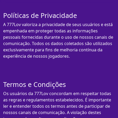
Políticas de Privacidade
A 777Lov valoriza a privacidade de seus usuários e está
empenhada em proteger todas as informações
pessoais fornecidas durante o uso de nossos canais de
comunicação. Todos os dados coletados são utilizados
exclusivamente para fins de melhoria contínua da
experiência de nossos jogadores.
Termos e Condições
Os usuários da 777Lov concordam em respeitar todas
as regras e regulamentos estabelecidos. É importante
ler e entender todos os termos antes de participar de
nossos canais de comunicação. A violação destes