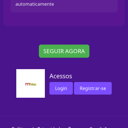
automaticamente
SEGUIR AGORA
Acessos
Login
Registrar-se