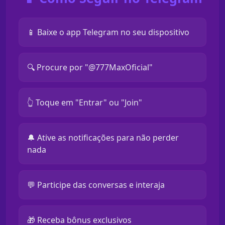
📱 Baixe o app Telegram no seu dispositivo
🔍 Procure por "@777MaxOficial"
👆 Toque em "Entrar" ou "Join"
🔔 Ative as notificações para não perder
nada
💬 Participe das conversas e interaja
🎁 Receba bônus exclusivos