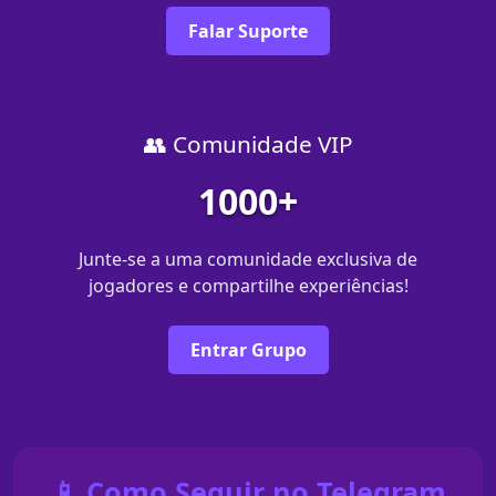
Falar Suporte
👥 Comunidade VIP
1000+
Junte-se a uma comunidade exclusiva de
jogadores e compartilhe experiências!
Entrar Grupo
📱 Como Seguir no Telegram