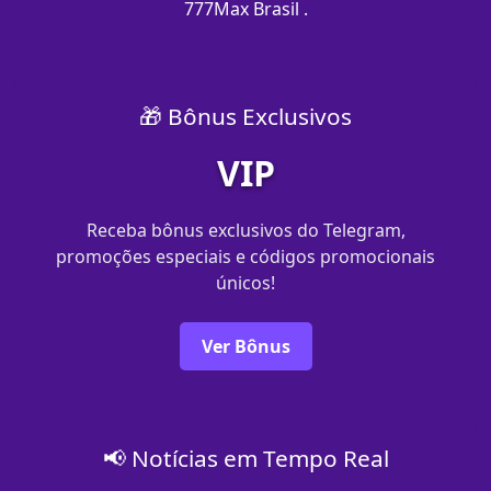
777Max Brasil .
🎁 Bônus Exclusivos
VIP
Receba bônus exclusivos do Telegram,
promoções especiais e códigos promocionais
únicos!
Ver Bônus
📢 Notícias em Tempo Real