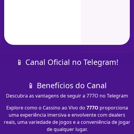
📱 Canal Oficial no Telegram!
📱 Benefícios do Canal
Descubra as vantagens de seguir a 777O no Telegram
Explore como o Cassino ao Vivo do
777O
proporciona
uma experiência imersiva e envolvente com dealers
reais, uma variedade de jogos e a conveniência de jogar
de qualquer lugar.