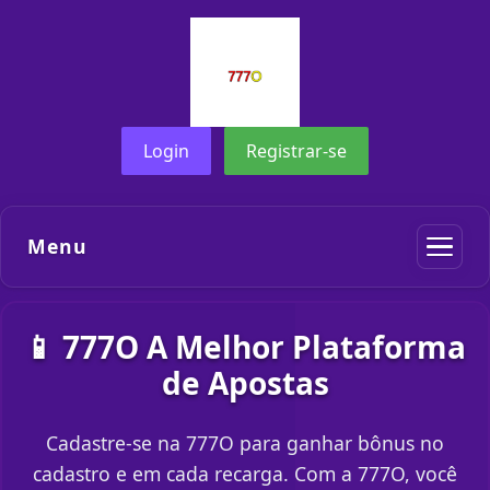
Login
Registrar-se
Menu
📱 777O A Melhor Plataforma
de Apostas
Cadastre-se na 777O para ganhar bônus no
cadastro e em cada recarga. Com a 777O, você