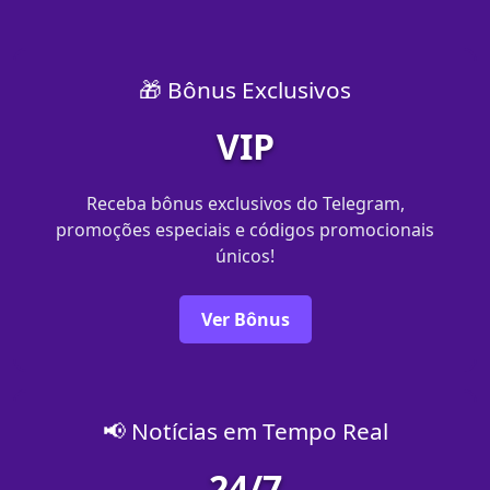
🎁 Bônus Exclusivos
VIP
Receba bônus exclusivos do Telegram,
promoções especiais e códigos promocionais
únicos!
Ver Bônus
📢 Notícias em Tempo Real
24/7