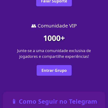
Falar Suporte
👥 Comunidade VIP
1000+
Junte-se a uma comunidade exclusiva de
jogadores e compartilhe experiências!
Entrar Grupo
📱 Como Seguir no Telegram