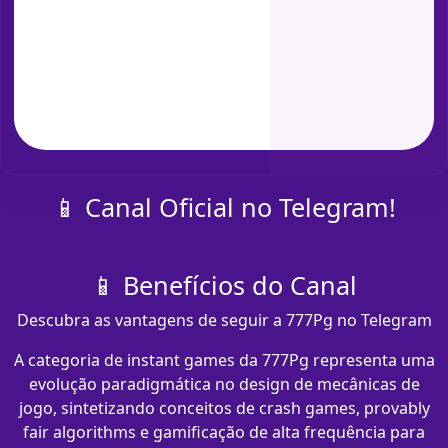
📱 Canal Oficial no Telegram!
📱 Benefícios do Canal
Descubra as vantagens de seguir a 777Pg no Telegram
A categoria de instant games da 777Pg representa uma
evolução paradigmática no design de mecânicas de
jogo, sintetizando conceitos de crash games, provably
fair algorithms e gamificação de alta frequência para