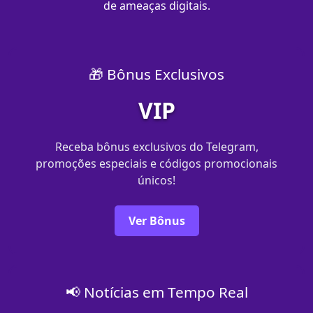
de ameaças digitais.
🎁 Bônus Exclusivos
VIP
Receba bônus exclusivos do Telegram,
promoções especiais e códigos promocionais
únicos!
Ver Bônus
📢 Notícias em Tempo Real