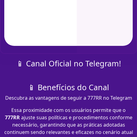
📱 Canal Oficial no Telegram!
📱 Benefícios do Canal
Descubra as vantagens de seguir a 777RR no Telegram
Essa proximidade com os usuários permite que o
777RR
ajuste suas políticas e procedimentos conforme
necessário, garantindo que as práticas adotadas
continuem sendo relevantes e eficazes no cenário atual