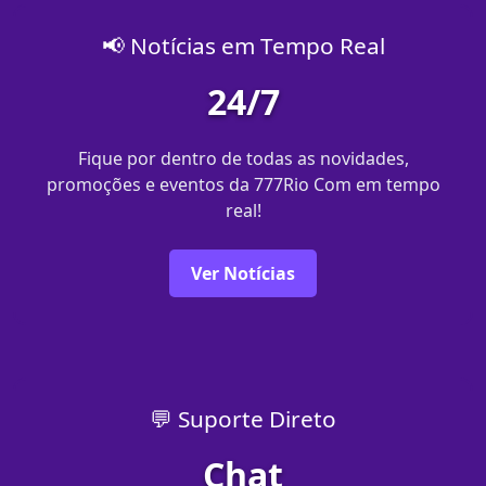
📢 Notícias em Tempo Real
24/7
Fique por dentro de todas as novidades,
promoções e eventos da 777Rio Com em tempo
real!
Ver Notícias
💬 Suporte Direto
Chat