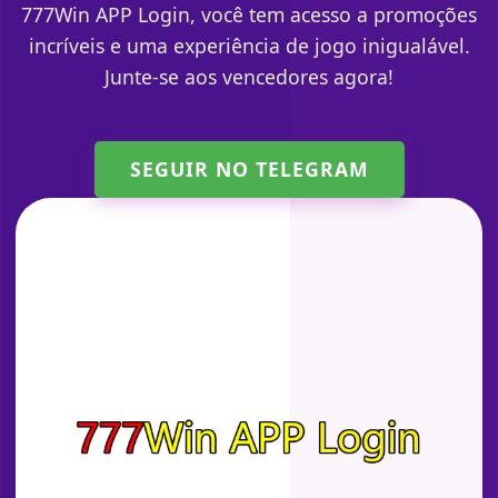
777Win APP Login, você tem acesso a promoções
incríveis e uma experiência de jogo inigualável.
Junte-se aos vencedores agora!
SEGUIR NO TELEGRAM