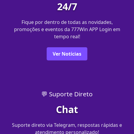
24/7
Fique por dentro de todas as novidades,
promoções e eventos da 777Win APP Login em
tempo real!
Ver Notícias
💬 Suporte Direto
Chat
Suporte direto via Telegram, respostas rápidas e
atendimento personalizado!