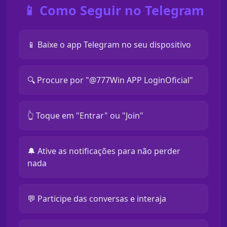
📱 Como Seguir no Telegram
📱 Baixe o app Telegram no seu dispositivo
🔍 Procure por "@777Win APP LoginOficial"
👆 Toque em "Entrar" ou "Join"
🔔 Ative as notificações para não perder
nada
💬 Participe das conversas e interaja