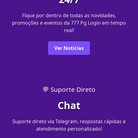
Fique por dentro de todas as novidades,
promoções e eventos da 777 Pg Login em tempo
real!
Ver Notícias
💬 Suporte Direto
Chat
Suporte direto via Telegram, respostas rápidas e
atendimento personalizado!