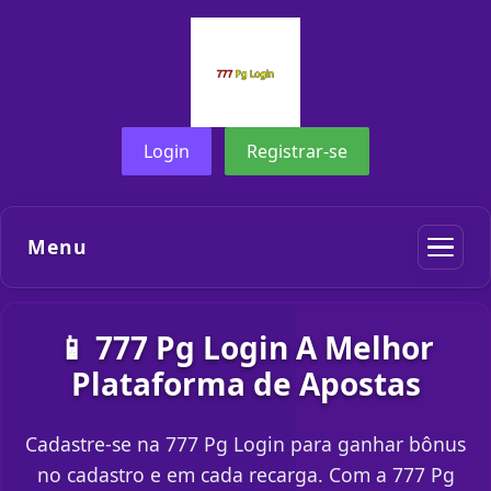
Login
Registrar-se
Menu
📱 777 Pg Login A Melhor
Plataforma de Apostas
Cadastre-se na 777 Pg Login para ganhar bônus
no cadastro e em cada recarga. Com a 777 Pg