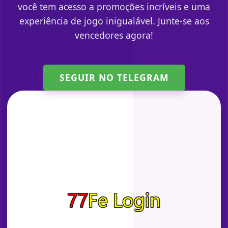
você tem acesso a promoções incríveis e uma
experiência de jogo inigualável. Junte-se aos
vencedores agora!
SEGUIR NO TELEGRAM