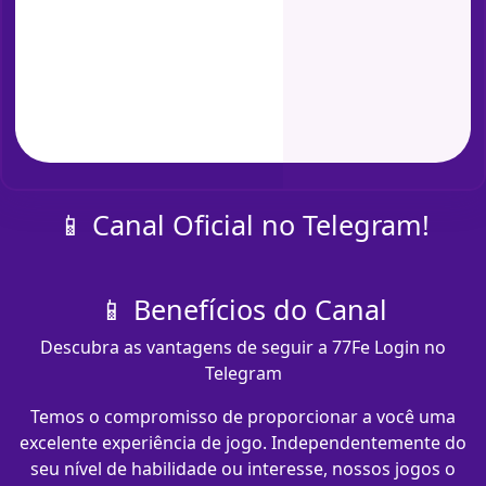
📱 Canal Oficial no Telegram!
📱 Benefícios do Canal
Descubra as vantagens de seguir a 77Fe Login no
Telegram
Temos o compromisso de proporcionar a você uma
excelente experiência de jogo. Independentemente do
seu nível de habilidade ou interesse, nossos jogos o