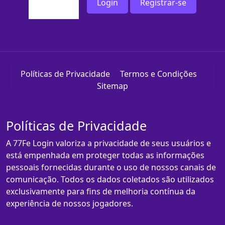
Login
Registrar-se
Políticas de Privacidade
Termos e Condições
Sitemap
Políticas de Privacidade
A 77Fe Login valoriza a privacidade de seus usuários e
está empenhada em proteger todas as informações
pessoais fornecidas durante o uso de nossos canais de
comunicação. Todos os dados coletados são utilizados
exclusivamente para fins de melhoria contínua da
experiência de nossos jogadores.