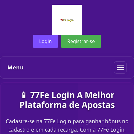
Login
Registrar-se
Menu
📱 77Fe Login A Melhor
Plataforma de Apostas
Cadastre-se na 77Fe Login para ganhar bônus no
cadastro e em cada recarga. Com a 77Fe Login,