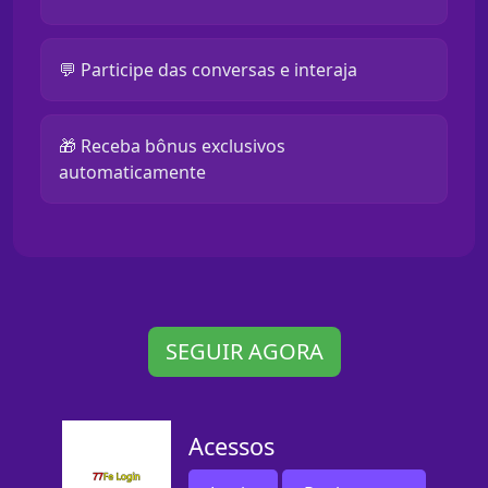
💬 Participe das conversas e interaja
🎁 Receba bônus exclusivos
automaticamente
SEGUIR AGORA
Acessos