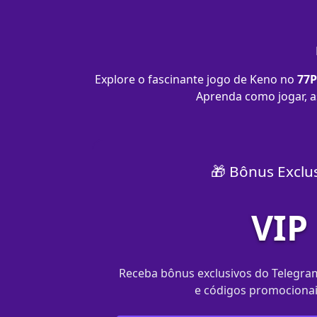
Explore o fascinante jogo de Keno no
77P
Aprenda como jogar, a
🎁 Bônus Exclu
VIP
Receba bônus exclusivos do Telegra
e códigos promocionai