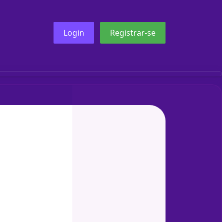
Login
Registrar-se