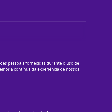
ções pessoais fornecidas durante o uso de
elhoria contínua da experiência de nossos