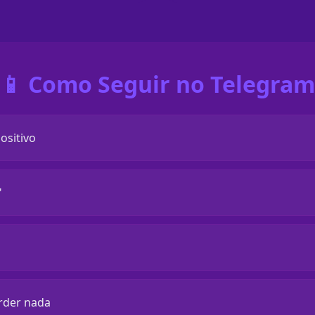
📱 Como Seguir no Telegram
ositivo
"
erder nada