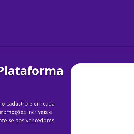
 Plataforma
no cadastro e em cada
promoções incríveis e
unte-se aos vencedores