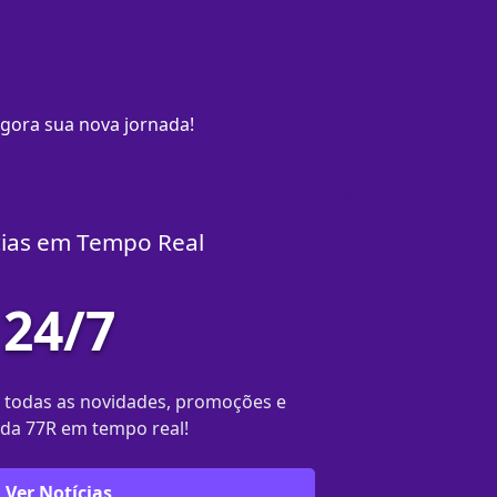
agora sua nova jornada!
cias em Tempo Real
24/7
e todas as novidades, promoções e
 da 77R em tempo real!
Ver Notícias