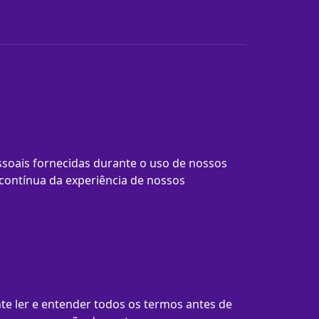
ssoais fornecidas durante o uso de nossos
 contínua da experiência de nossos
te ler e entender todos os termos antes de