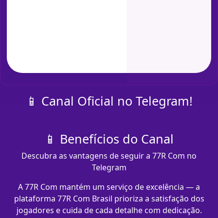
📱 Canal Oficial no Telegram!
📱 Benefícios do Canal
Descubra as vantagens de seguir a 77R Com no
Telegram
A 77R Com mantém um serviço de excelência — a
plataforma 77R Com Brasil prioriza a satisfação dos
jogadores e cuida de cada detalhe com dedicação.