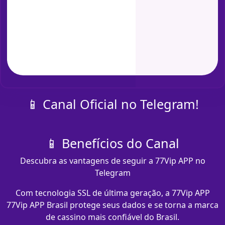
📱 Canal Oficial no Telegram!
📱 Benefícios do Canal
Descubra as vantagens de seguir a 77Vip APP no
Telegram
Com tecnologia SSL de última geração, a 77Vip APP
77Vip APP Brasil protege seus dados e se torna a marca
de cassino mais confiável do Brasil.