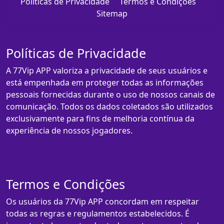
Políticas de Privacidade
Termos e Condições
Sitemap
Políticas de Privacidade
A 77Vip APP valoriza a privacidade de seus usuários e
está empenhada em proteger todas as informações
pessoais fornecidas durante o uso de nossos canais de
comunicação. Todos os dados coletados são utilizados
exclusivamente para fins de melhoria contínua da
experiência de nossos jogadores.
Termos e Condições
Os usuários da 77Vip APP concordam em respeitar
todas as regras e regulamentos estabelecidos. É