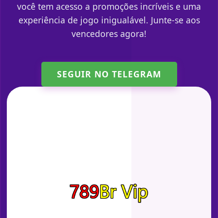
você tem acesso a promoções incríveis e uma
experiência de jogo inigualável. Junte-se aos
vencedores agora!
SEGUIR NO TELEGRAM