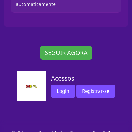
automaticamente
SEGUIR AGORA
Acessos
Login
Registrar-se