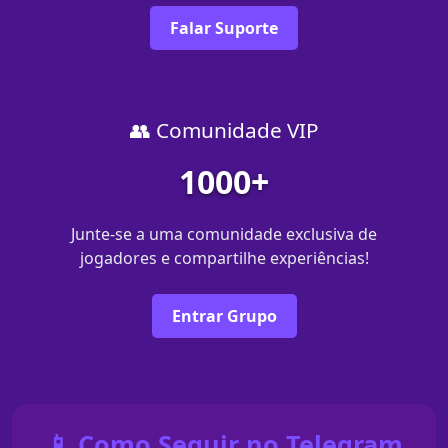
Falar Suporte
👥 Comunidade VIP
1000+
Junte-se a uma comunidade exclusiva de
jogadores e compartilhe experiências!
Entrar Grupo
📱 Como Seguir no Telegram