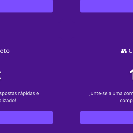
reto
👥 
t
espostas rápidas e
Junte-se a uma com
lizado!
compa
e