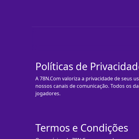
Políticas de Privacida
A 78N.Com valoriza a privacidade de seus 
nossos canais de comunicação. Todos os dad
jogadores.
Termos e Condições