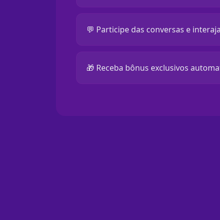
💬 Participe das conversas e interaj
🎁 Receba bônus exclusivos autom