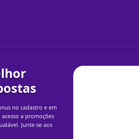
lhor
postas
ônus no cadastro e em
m acesso a promoções
ualável. Junte-se aos