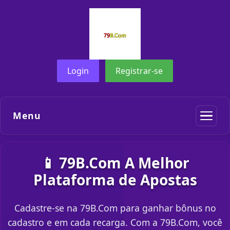
Login
Registrar-se
Menu
📱 79B.Com A Melhor
Plataforma de Apostas
Cadastre-se na 79B.Com para ganhar bônus no
cadastro e em cada recarga. Com a 79B.Com, você