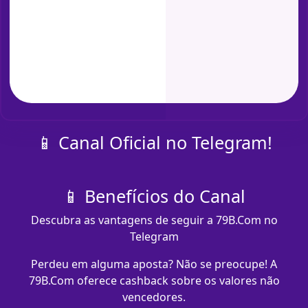
📱 Canal Oficial no Telegram!
📱 Benefícios do Canal
Descubra as vantagens de seguir a 79B.Com no
Telegram
Perdeu em alguma aposta? Não se preocupe! A
79B.Com oferece cashback sobre os valores não
vencedores.