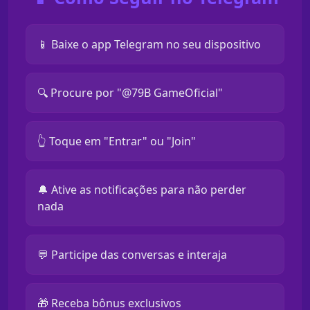
📱 Baixe o app Telegram no seu dispositivo
🔍 Procure por "@79B GameOficial"
👆 Toque em "Entrar" ou "Join"
🔔 Ative as notificações para não perder
nada
💬 Participe das conversas e interaja
🎁 Receba bônus exclusivos