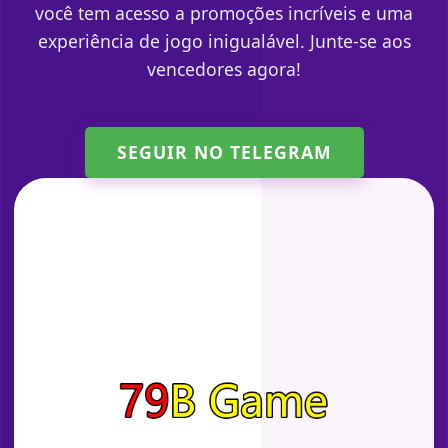
você tem acesso a promoções incríveis e uma
experiência de jogo inigualável. Junte-se aos
vencedores agora!
SEGUIR NO TELEGRAM