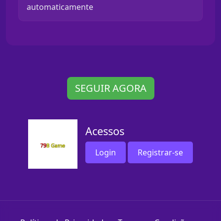
automaticamente
SEGUIR AGORA
Acessos
Login
Registrar-se