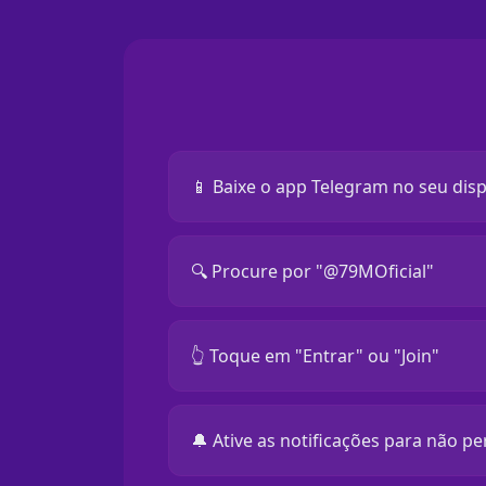
📱 Baixe o app Telegram no seu disp
🔍 Procure por "@79MOficial"
👆 Toque em "Entrar" ou "Join"
🔔 Ative as notificações para não p