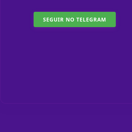
SEGUIR NO TELEGRAM