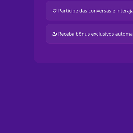
💬 Participe das conversas e interaj
🎁 Receba bônus exclusivos autom