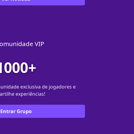
Comunidade VIP
1000+
unidade exclusiva de jogadores e
rtilhe experiências!
Entrar Grupo