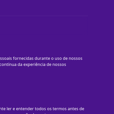
ssoais fornecidas durante o uso de nossos
 contínua da experiência de nossos
te ler e entender todos os termos antes de