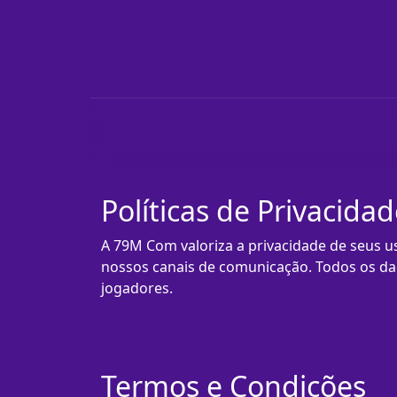
Políticas de Privacida
A 79M Com valoriza a privacidade de seus 
nossos canais de comunicação. Todos os dad
jogadores.
Termos e Condições