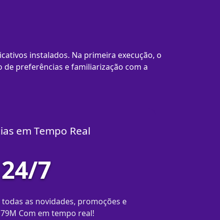
licativos instalados. Na primeira execução, o
o de preferências e familiarização com a
cias em Tempo Real
24/7
e todas as novidades, promoções e
 79M Com em tempo real!