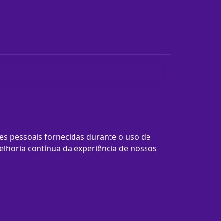
es pessoais fornecidas durante o uso de
elhoria contínua da experiência de nossos