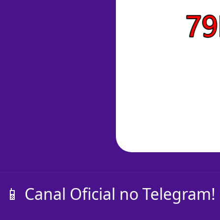
📱 Canal Oficial no Telegram!