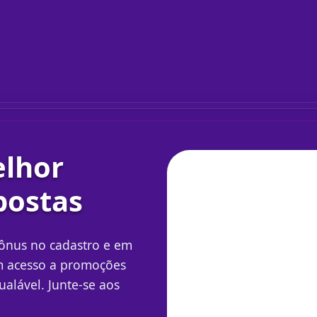
elhor
postas
ônus no cadastro e em
m acesso a promoções
ualável. Junte-se aos