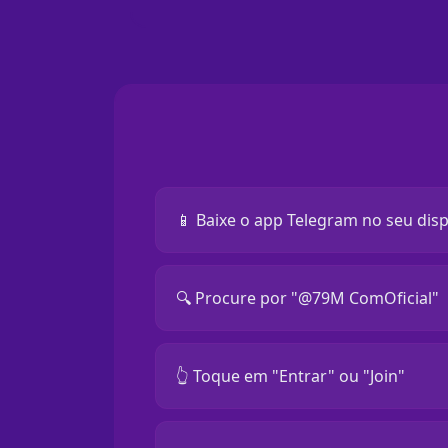
📱 Baixe o app Telegram no seu disp
🔍 Procure por "@79M ComOficial"
👆 Toque em "Entrar" ou "Join"