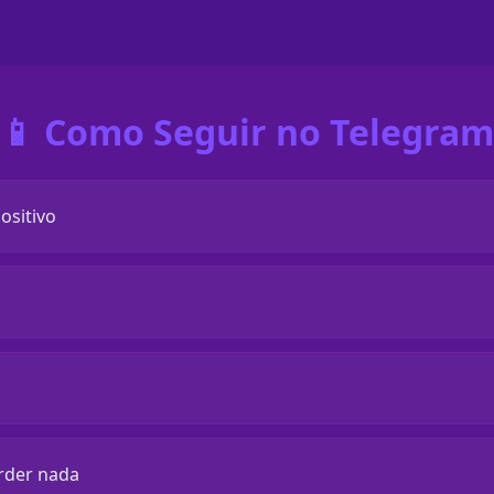
📱 Como Seguir no Telegram
ositivo
erder nada