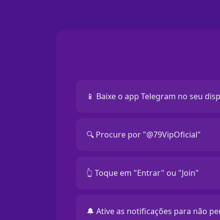
📱 Baixe o app Telegram no seu disp
🔍 Procure por "@79VipOficial"
👆 Toque em "Entrar" ou "Join"
🔔 Ative as notificações para não p