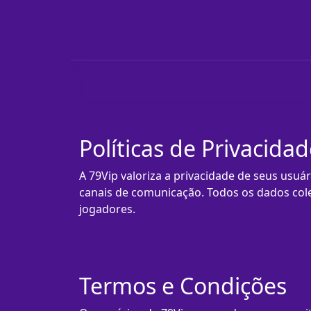
Políticas de Privacida
A 79Vip valoriza a privacidade de seus usu
canais de comunicação. Todos os dados cole
jogadores.
Termos e Condições