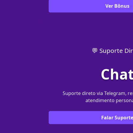
Ver Bônus
💬 Suporte Di
Cha
Suporte direto via Telegram, r
atendimento persona
Falar Suport