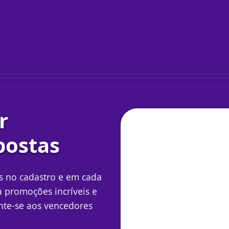
r
postas
s no cadastro e em cada
a promoções incríveis e
unte-se aos vencedores