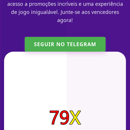
acesso a promoções incríveis e uma experiência
de jogo inigualável. Junte-se aos vencedores
agora!
SEGUIR NO TELEGRAM