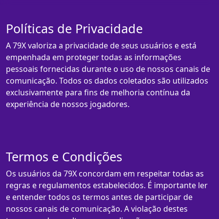
Políticas de Privacidade
A 79X valoriza a privacidade de seus usuários e está
empenhada em proteger todas as informações
pessoais fornecidas durante o uso de nossos canais de
comunicação. Todos os dados coletados são utilizados
exclusivamente para fins de melhoria contínua da
experiência de nossos jogadores.
Termos e Condições
Os usuários da 79X concordam em respeitar todas as
regras e regulamentos estabelecidos. É importante ler
e entender todos os termos antes de participar de
nossos canais de comunicação. A violação destes