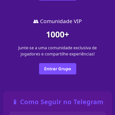
👥 Comunidade VIP
1000+
Junte-se a uma comunidade exclusiva de
jogadores e compartilhe experiências!
Entrar Grupo
📱 Como Seguir no Telegram