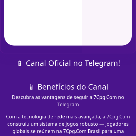
📱 Canal Oficial no Telegram!
📱 Benefícios do Canal
Descubra as vantagens de seguir a 7Cpg.Com no
Telegram
Com a tecnologia de rede mais avançada, a 7Cpg.Com
construiu um sistema de jogos robusto — jogadores
globais se reúnem na 7Cpg.Com Brasil para uma