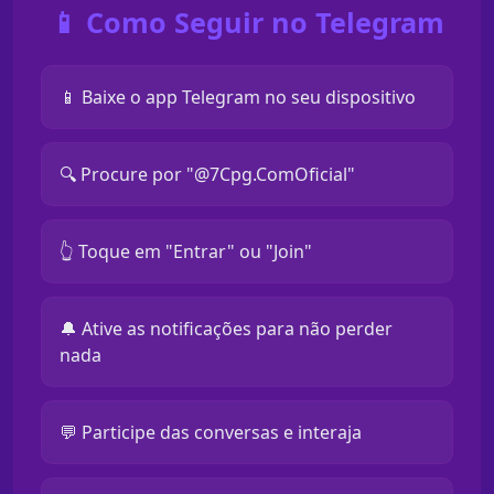
📱 Como Seguir no Telegram
📱 Baixe o app Telegram no seu dispositivo
🔍 Procure por "@7Cpg.ComOficial"
👆 Toque em "Entrar" ou "Join"
🔔 Ative as notificações para não perder
nada
💬 Participe das conversas e interaja