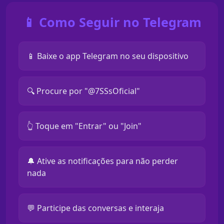
📱 Como Seguir no Telegram
📱 Baixe o app Telegram no seu dispositivo
🔍 Procure por "@7SSsOficial"
👆 Toque em "Entrar" ou "Join"
🔔 Ative as notificações para não perder
nada
💬 Participe das conversas e interaja