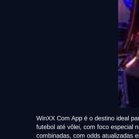
WinXX Com App é o destino ideal pa
futebol até vôlei, com foco especial 
combinadas, com odds atualizadas em