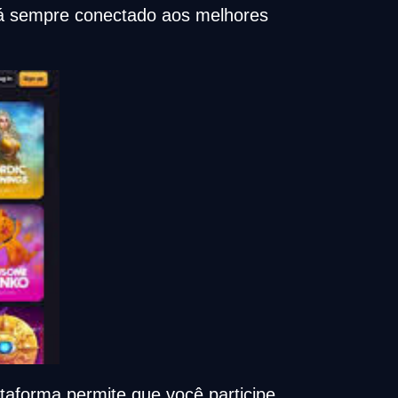
á sempre conectado aos melhores
aforma permite que você participe