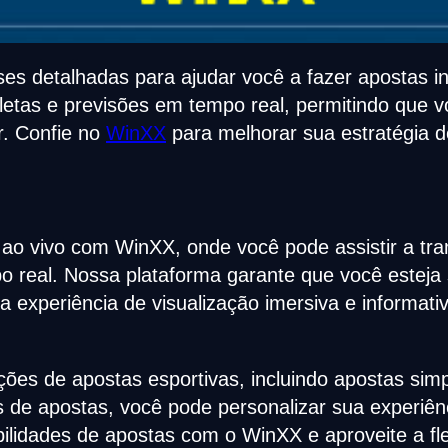
ses detalhadas para ajudar você a fazer apostas 
pletas e previsões em tempo real, permitindo qu
r. Confie no
WinXX
para melhorar sua estratégia d
o vivo com WinXX, onde você pode assistir a tran
 real. Nossa plataforma garante que você esteja
experiência de visualização imersiva e informat
es de apostas esportivas, incluindo apostas simp
 de apostas, você pode personalizar sua experiê
ilidades de apostas com o WinXX e aproveite a fle